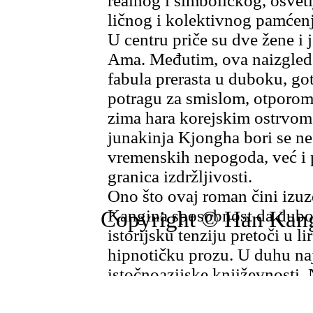
realnog i simboličkog, osvetl
ličnog i kolektivnog pamćenj
U centru priče su dve žene i 
Ama. Međutim, ova naizgled
fabula prerasta u duboku, go
potragu za smislom, otporom
zima hara korejskim ostrvom
junakinja Kjongha bori se ne
vremenskih nepogoda, već i 
granica izdržljivosti.
Ono što ovaj roman čini izuz
Kangina sposobnost da dubo
Copyright © Han Kang 
istorijsku tenziju pretoči u l
hipnotičku prozu. U duhu naj
istočnoazijske književnosti,
se funkcioniše kao meditacija,