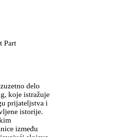
 Part
izuzetno delo
, koje istražuje
 prijateljstva i
jene istorije.
ukim
anice između