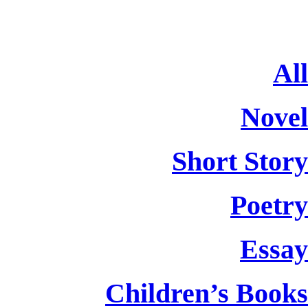
Al
Nove
Short Stor
Poetr
Essa
Children’s
Book