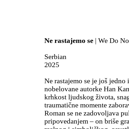
Ne rastajemo se
| We Do Not
Serbian
2025
Ne rastajemo se je još jedno 
nobelovane autorke Han Kang
krhkost ljudskog života, snagu
traumatične momente zaboravl
Roman se ne zadovoljava p
pripovedanjem – on briše gr