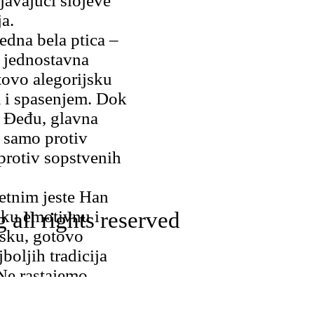
javajući slojeve
a.
jedna bela ptica –
 jednostavna
tovo alegorijsku
 i spasenjem. Dok
 Đeđu, glavna
 samo protiv
protiv sopstvenih
etnim jeste Han
ku emotivnu i
all rights reserved
irsku, gotovo
boljih tradicija
 Ne rastajemo
 elegija i