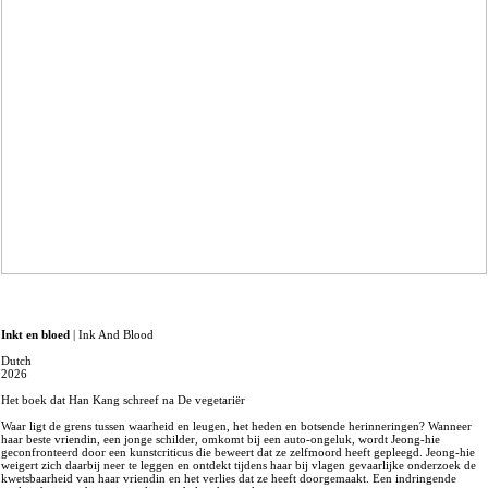
Inkt en bloed
| Ink And Blood
Dutch
2026
Het boek dat Han Kang schreef na De vegetariër
Waar ligt de grens tussen waarheid en leugen, het heden en botsende herinneringen? Wanneer
haar beste vriendin, een jonge schilder, omkomt bij een auto-ongeluk, wordt Jeong-hie
geconfronteerd door een kunstcriticus die beweert dat ze zelfmoord heeft gepleegd. Jeong-hie
weigert zich daarbij neer te leggen en ontdekt tijdens haar bij vlagen gevaarlijke onderzoek de
kwetsbaarheid van haar vriendin en het verlies dat ze heeft doorgemaakt. Een indringende